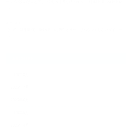
デッドバグの効果と正しいやり方｜反り腰・ぽっこりお腹対策の体幹トレ
ー…
2026.08.06
【中野・新井薬師】40代女性のお腹引き締め｜リバウンドしないダイエッ
ト…
ARCHIVE
2026年8月
2026年7月
2026年6月
2026年5月
2026年4月