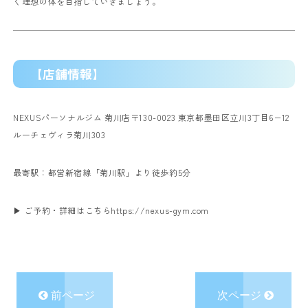
く理想の体を目指していきましょう。
【店舗情報】
NEXUSパーソナルジム 菊川店
〒130-0023 東京都墨田区立川3丁目6−12
ルーチェヴィラ菊川303
最寄駅：都営新宿線「菊川駅」より徒歩約5分
▶ ご予約・詳細はこちら
https://nexus-gym.com
前ページ
次ページ