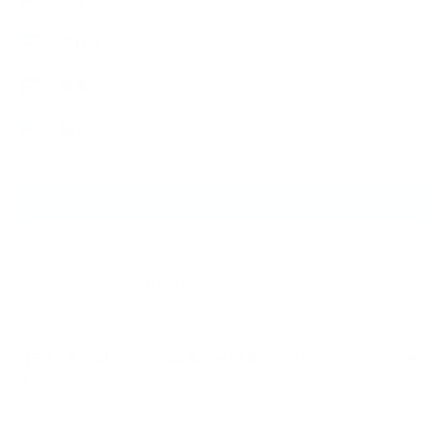
フィットネス
ブログ
健康
筋トレ
NEW ARTICLE
2025.09.29
NEXUSパーソナルジム石川台店
2026.08.06
【三田・芝公園】ゴルフの飛距離を伸ばす筋トレとは？NEXUS三田店が教
える…
2026.08.06