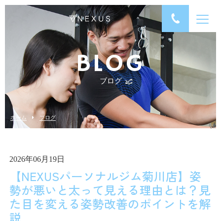
BLOG
ブログ
ホーム
ブログ
2026年06月19日
【NEXUSパーソナルジム菊川店】姿
勢が悪いと太って見える理由とは？見
た目を変える姿勢改善のポイントを解
説