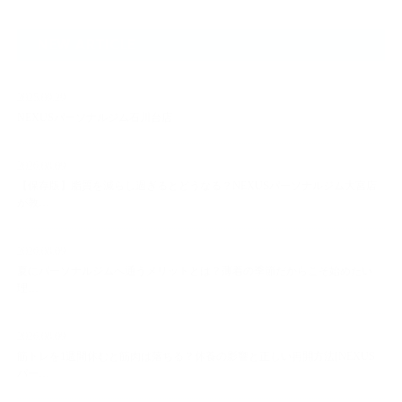
NEW ARTICLE
2025.09.29
NEXUSパーソナルジム石川台店
2026.08.09
【保存版】脂質を減らし過ぎるとどうなる？NEXUSパーソナルジム大宮店
が教…
2026.08.09
夏にパーソナルジムへ通うメリットとは？薄着の季節だからこそ始めたい
理…
2026.08.09
筋トレを1週間休むと筋肉は落ちる？休養の影響と正しい再開方法[NEXUS
パー…