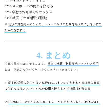
21:30
軽いストレッチをする
22:00
スマホ・PCの使用を控える
22:30
瞑想や深呼吸でリラックス
23:00
就寝（7〜8時間の睡眠）
💡
睡眠の質を高めることで、トレーニングの効果を最大限に引き出すこ
とができます！
4. まとめ
睡眠の質を向上させることで、
筋肉の成長・脂肪燃焼・ストレス解消
など、健康的な体づくりに多くのメリットがあります。
✔
寝る90分前に入浴する
✔
就寝前にストレッチをする
✔
寝る前の食事
に気をつける
✔
スマホ・PCの使用を控える
✔
睡眠環境を整える
💡
NEXUSパーソナルジムでは、トレーニングだけでなく、睡眠の質を