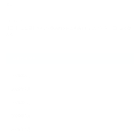
実…
2026.08.06
【三田・芝公園】ゴルフの飛距離を伸ばす筋トレとは？NEXUS三田店が教
える…
ARCHIVE
2026年8月
2026年7月
2026年6月
2026年5月
2026年4月