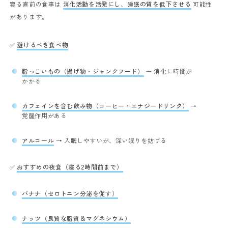
寝る直前の食事は
消化活動を活発にし、睡眠の質を低下させる
可能性
があります。
✅
避けるべき食べ物
脂っこいもの（揚げ物・ジャンクフード）
→ 消化に時間が
かかる
カフェインを含む飲み物（コーヒー・エナジードリンク）
→
覚醒作用がある
アルコール
→ 入眠しやすいが、深い眠りを妨げる
✅
おすすめの夜食（寝る2時間前まで）
バナナ（セロトニン分泌を促す）
ナッツ（良質な脂質＆マグネシウム）