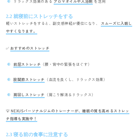
リラックス効果のある
アロマオイルや入浴剤
を活用
2.2 就寝前にストレッチをする
軽いストレッチをすると、副交感神経が優位になり、
スムーズに入眠し
やすくなります。
✅
おすすめのストレッチ
前屈ストレッチ
（腰・背中の緊張をほぐす）
股関節ストレッチ
（血流を良くし、リラックス効果）
肩回しストレッチ
（肩こり解消＆リラックス）
💡
NEXUSパーソナルジムのトレーナーが、睡眠の質を高めるストレッ
チ指導も実施中！
2.3 寝る前の食事に注意する