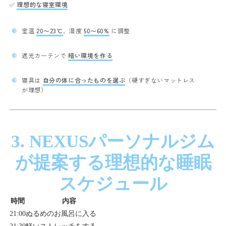
✅
理想的な寝室環境
室温
20〜23℃
、湿度
50〜60%
に調整
遮光カーテンで
暗い環境を作る
寝具は
自分の体に合ったものを選ぶ
（硬すぎないマットレス
が理想）
3. NEXUSパーソナルジム
が提案する理想的な睡眠
スケジュール
時間
内容
21:00
ぬるめのお風呂に入る