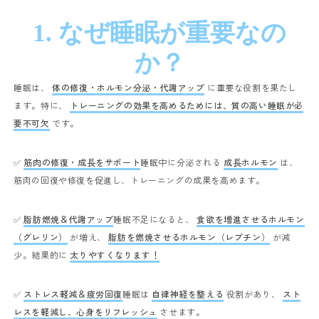
1. なぜ睡眠が重要なの
か？
睡眠は、
体の修復・ホルモン分泌・代謝アップ
に重要な役割を果たし
ます。特に、
トレーニングの効果を高めるためには、質の高い睡眠が必
要不可欠
です。
✅
筋肉の修復・成長をサポート
睡眠中に分泌される
成長ホルモン
は、
筋肉の回復や修復を促進し、トレーニングの成果を高めます。
✅
脂肪燃焼＆代謝アップ
睡眠不足になると、
食欲を増進させるホルモン
（グレリン）
が増え、
脂肪を燃焼させるホルモン（レプチン）
が減
少。結果的に
太りやすくなります！
✅
ストレス軽減＆疲労回復
睡眠は
自律神経を整える
役割があり、
スト
レスを軽減し、心身をリフレッシュ
させます。