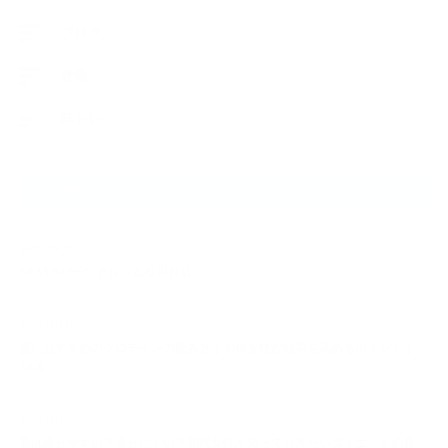
ブログ
健康
筋トレ
NEW ARTICLE
2025.09.29
NEXUSパーソナルジム石川台店
2026.08.08
夏におすすめのプロテインの飲み方｜40代女性が効果を高めるポイント｜
NEX…
2026.08.07
夏は痩せやすい？痩せにくい？40代女性が知っておきたいダイエットの真