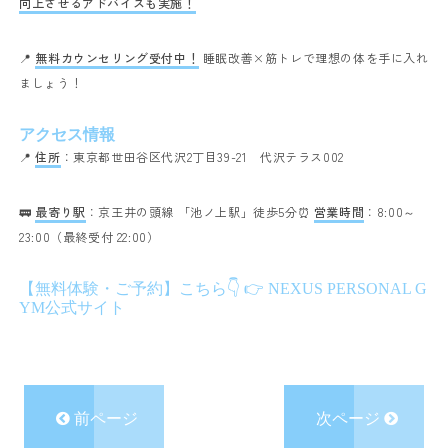
向上させるアドバイスも実施！
📍
無料カウンセリング受付中！
睡眠改善×筋トレで理想の体を手に入れ
ましょう！
アクセス情報
📍
住所
：
東京都世田谷区代沢2丁目39-21
代沢テラス002
🚃
最寄り駅
：京王井の頭線 「池ノ上駅」徒歩5分
⏰
営業時間
：8:00～
23:00（最終受付 22:00）
【無料体験・ご予約】こちら👇
👉
NEXUS PERSONAL G
YM公式サイト
前ページ
次ページ