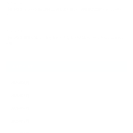
2026.08.10
【保存版】タンパク質は摂れば摂るほど良い？摂取量の誤解と正しい摂り
方…
2026.08.09
【保存版】脂質を減らし過ぎるとどうなる？NEXUSパーソナルジム大宮店
が教…
ARCHIVE
2026年8月
2026年7月
2026年6月
2026年5月