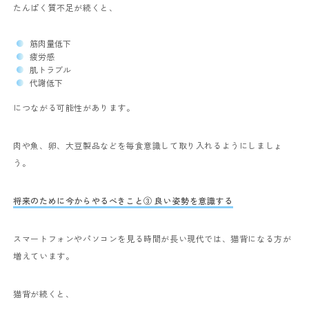
たんぱく質不足が続くと、
筋肉量低下
疲労感
肌トラブル
代謝低下
につながる可能性があります。
肉や魚、卵、大豆製品などを毎食意識して取り入れるようにしましょ
う。
将来のために今からやるべきこと③ 良い姿勢を意識する
スマートフォンやパソコンを見る時間が長い現代では、猫背になる方が
増えています。
猫背が続くと、