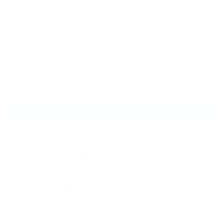
フィットネス
ブログ
健康
筋トレ
NEW ARTICLE
2025.09.29
NEXUSパーソナルジム石川台店
2026.08.10
低負荷・低回数でも筋肉に効く？正しいフォームで効果を最大化する効か
せ…