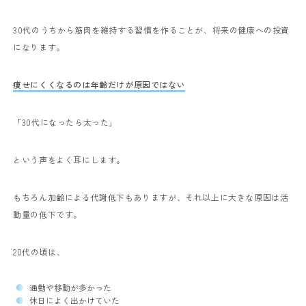
30代のうちから筋肉を維持する習慣を作ることが、将来の健康への投資
になります。
痩せにくくなるのは年齢だけが原因ではない
「30代になったら太った」
という声をよく耳にします。
もちろん加齢による代謝低下もありますが、それ以上に大きな原因は活
動量の低下です。
20代の頃は、
通勤や移動が多かった
休日によく出かけていた