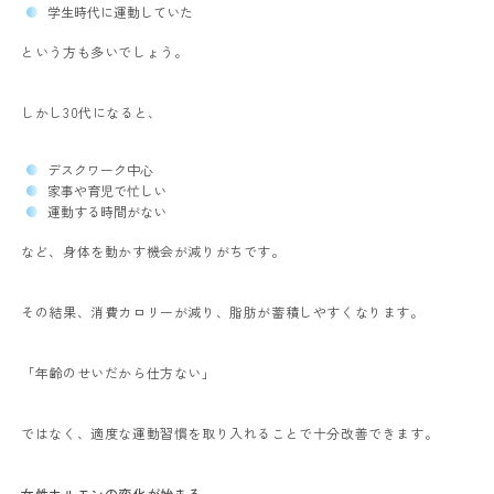
学生時代に運動していた
という方も多いでしょう。
しかし30代になると、
デスクワーク中心
家事や育児で忙しい
運動する時間がない
など、身体を動かす機会が減りがちです。
その結果、消費カロリーが減り、脂肪が蓄積しやすくなります。
「年齢のせいだから仕方ない」
ではなく、適度な運動習慣を取り入れることで十分改善できます。
女性ホルモンの変化が始まる