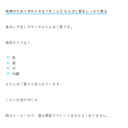
将来のために今からやるべきこと② たんぱく質をしっかり摂る
意外と不足しやすいのがたんぱく質です。
筋肉だけでなく、
肌
髪
爪
内臓
もたんぱく質から作られています。
しかし女性の中には、
朝はコーヒーだけ、昼は軽食だけという方も少なくありません。