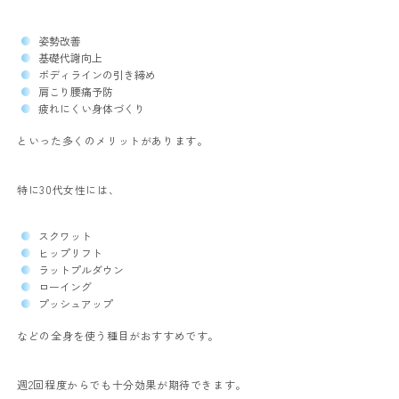
姿勢改善
基礎代謝向上
ボディラインの引き締め
肩こり腰痛予防
疲れにくい身体づくり
といった多くのメリットがあります。
特に30代女性には、
スクワット
ヒップリフト
ラットプルダウン
ローイング
プッシュアップ
などの全身を使う種目がおすすめです。
週2回程度からでも十分効果が期待できます。