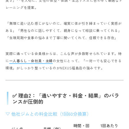
実さ」**を大切に、女性の体型・体調・生活リズムに合わせて最適なト
レーニングを提案。
「無理に追い込む感じがないのに、確実に体が引き締まっていく実感が
ある」
「男性なのに話しやすくて、親身になって相談に乗ってくれる」
「生理周期や食事の悩みまで丁寧に聞いてくれて、信頼できる存在」
実際に通っている会員様からは、こんな声が多数寄せられています。
特
に
一人暮らし・会社員・主婦
の女性にとって、「一対一でも安心できる
環境」がしっかり整っているのがNEXUS福島店の強みです。
✅ 理由2：「通いやすさ・料金・結果」のバラ
ンスが圧倒的
▽ 他社ジムとの料金比較（1回60分換算）
時間・回
1回あたり