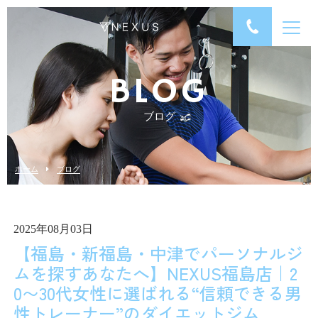
BLOG
ブログ
ホーム
ブログ
2025年08月03日
【福島・新福島・中津でパーソナルジ
ムを探すあなたへ】NEXUS福島店｜2
0〜30代女性に選ばれる“信頼できる男
性トレーナー”のダイエットジム