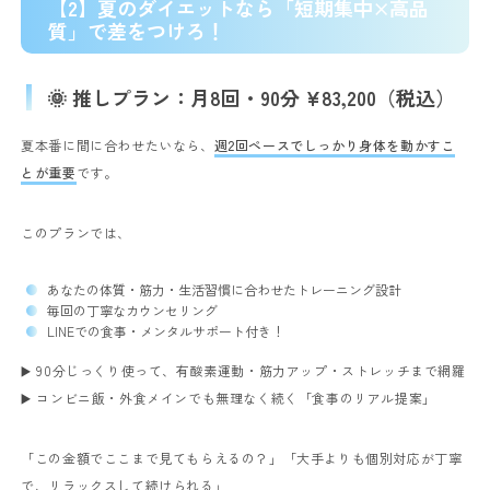
【2】夏のダイエットなら「短期集中×高品
質」で差をつけろ！
🌞 推しプラン：月8回・90分 ¥83,200（税込）
夏本番に間に合わせたいなら、
週2回ペースでしっかり身体を動かすこ
とが重要
です。
このプランでは、
あなたの体質・筋力・生活習慣に合わせたトレーニング設計
毎回の丁寧なカウンセリング
LINEでの食事・メンタルサポート付き！
▶️ 90分じっくり使って、有酸素運動・筋力アップ・ストレッチまで網羅
▶️ コンビニ飯・外食メインでも無理なく続く「食事のリアル提案」
「この金額でここまで見てもらえるの？」
「大手よりも個別対応が丁寧
で、リラックスして続けられる」