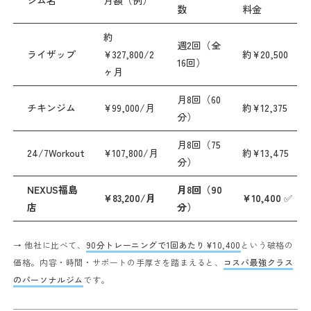
ジム名
月額（例）
数
料金
約
週2回（全
ライザップ
¥327,800/2
約¥20,500
16回）
ヶ月
月8回（60
チキンジム
¥99,000/月
約¥12,375
分）
月8回（75
24/7Workout
¥107,800/月
約¥13,475
分）
NEXUS福島
月8回（90
¥83,200/月
¥10,400
✅
店
分）
→ 他社に比べて、
90分トレーニングで1回あたり¥10,400
という破格の
価格。
内容・時間・サポートの手厚さを踏まえると、
コスパ最強クラス
のパーソナルジム
です。