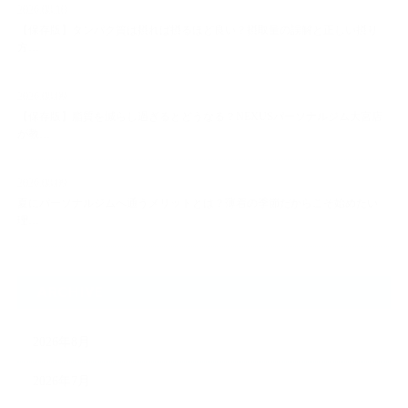
2026.08.10
【保存版】タンパク質は摂れば摂るほど良い？摂取量の誤解と正しい摂り
方…
2026.08.09
【保存版】脂質を減らし過ぎるとどうなる？NEXUSパーソナルジム大宮店
が教…
2026.08.09
夏にパーソナルジムへ通うメリットとは？薄着の季節だからこそ始めたい
理…
ARCHIVE
2026年8月
2026年7月