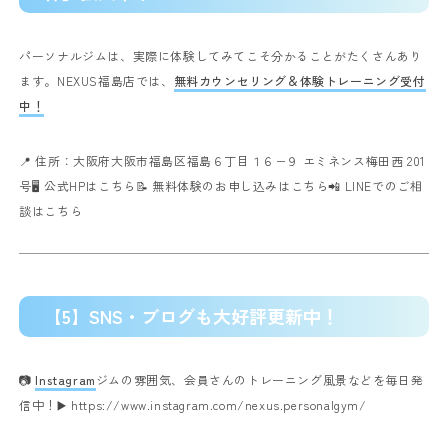
パーソナルジムは、実際に体験してみてこそ分かることがたくさんあり
ます。
NEXUS福島店では、
無料カウンセリング＆体験トレーニング受付
中！
📍 住所：大阪府大阪市福島区福島６丁目１６−９ エミネンス梅田西 201
号
🖥️
公式HPはこちら
📝
無料体験のお申し込みはこちら
📲
LINEでのご相
談はこちら
【5】SNS・ブログも大好評更新中！
📷
Instagram
ジムの雰囲気、会員さんのトレーニング風景などを毎日発
信中！
▶️
https://www.instagram.com/nexus.personalgym/