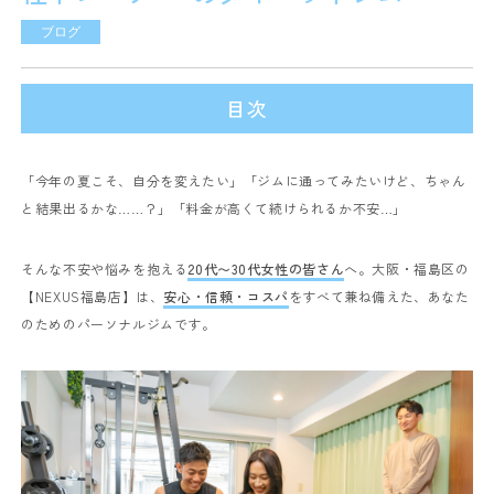
ブログ
目次
「今年の夏こそ、自分を変えたい」
「ジムに通ってみたいけど、ちゃん
と結果出るかな……？」
「料金が高くて続けられるか不安…」
そんな不安や悩みを抱える
20代〜30代女性の皆さん
へ。
大阪・福島区の
【NEXUS福島店】は、
安心・信頼・コスパ
をすべて兼ね備えた、あなた
のためのパーソナルジムです。