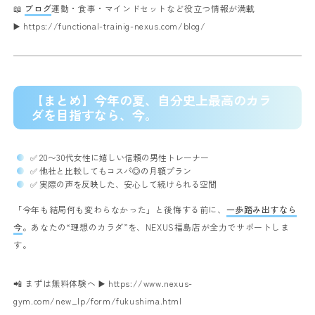
📖
ブログ
運動・食事・マインドセットなど役立つ情報が満載
▶️
https://functional-trainig-nexus.com/blog/
【まとめ】今年の夏、自分史上最高のカラ
ダを目指すなら、今。
✅ 20〜30代女性に嬉しい信頼の男性トレーナー
✅ 他社と比較してもコスパ◎の月額プラン
✅ 実際の声を反映した、安心して続けられる空間
「今年も結局何も変わらなかった」と後悔する前に、
一歩踏み出すなら
今
。
あなたの“理想のカラダ”を、NEXUS福島店が全力でサポートしま
す。
📲 まずは無料体験へ ▶️
https://www.nexus-
gym.com/new_lp/form/fukushima.html