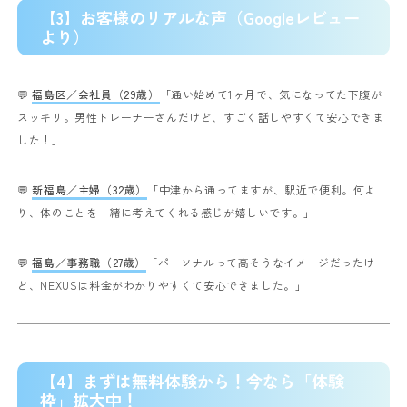
【3】お客様のリアルな声（Googleレビュー
より）
💬
福島区／会社員（29歳）
「通い始めて1ヶ月で、気になってた下腹が
スッキリ。男性トレーナーさんだけど、すごく話しやすくて安心できま
した！」
💬
新福島／主婦（32歳）
「中津から通ってますが、駅近で便利。何よ
り、体のことを一緒に考えてくれる感じが嬉しいです。」
💬
福島／事務職（27歳）
「パーソナルって高そうなイメージだったけ
ど、NEXUSは料金がわかりやすくて安心できました。」
【4】まずは無料体験から！今なら「体験
枠」拡大中！