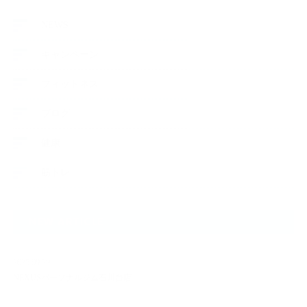
NEWS
キャンペーン
フィットネス
ブログ
健康
筋トレ
NEW ARTICLE
2025.09.29
NEXUSパーソナルジム石川台店