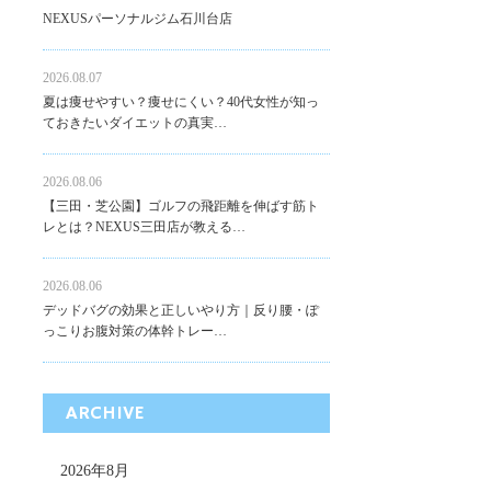
NEXUSパーソナルジム石川台店
2026.08.07
夏は痩せやすい？痩せにくい？40代女性が知っ
ておきたいダイエットの真実…
2026.08.06
【三田・芝公園】ゴルフの飛距離を伸ばす筋ト
レとは？NEXUS三田店が教える…
2026.08.06
デッドバグの効果と正しいやり方｜反り腰・ぽ
っこりお腹対策の体幹トレー…
ARCHIVE
2026年8月