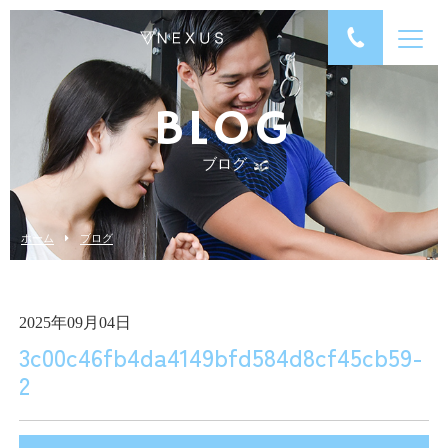
BLOG
ブログ
ホーム
ブログ
2025年09月04日
3c00c46fb4da4149bfd584d8cf45cb59-
2