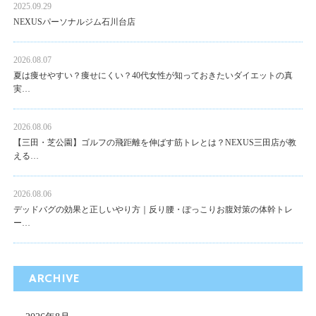
2025.09.29
NEXUSパーソナルジム石川台店
2026.08.07
夏は痩せやすい？痩せにくい？40代女性が知っておきたいダイエットの真
実…
2026.08.06
【三田・芝公園】ゴルフの飛距離を伸ばす筋トレとは？NEXUS三田店が教
える…
2026.08.06
デッドバグの効果と正しいやり方｜反り腰・ぽっこりお腹対策の体幹トレ
ー…
ARCHIVE