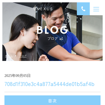
BLOG
ブログ
ホーム
ブログ
2025年09月05日
708d1f310e3c4a877a5444de01b5af4b
目次