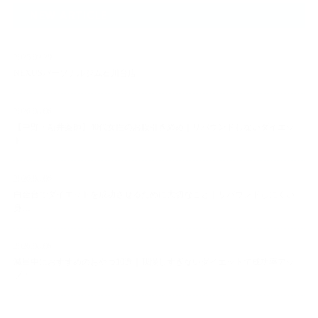
NEW ARTICLE
2025.09.29
NEXUSパーソナルジム石川台店
2026.08.06
【中野・新井薬師】40代女性のお腹引き締め｜リバウンドしないダイエッ
ト…
2026.08.06
白金台でダイエットを成功させるために大切なこと｜リバウンドしにくい
身…
2026.08.06
減量中におすすめのおやつ10選｜我慢しすぎないダイエットで成功率アッ
プ！