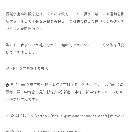
極端な食事制限を避け、タンパク質をしっかり摂り、筋トレや運動を継
続する。そして十分な睡眠を確保し、長期的な視点で体づくりを進めて
いくことが理想的です。
焦らず一歩ずつ取り組みながら、健康的でリバウンドしにくい体を目指
していきましょう。
📍 NEXUS中野富士見町店
🏠〒164-0012 東京都中野区本町５丁目４５−２ サングレース B01号
🚉
最寄り駅：中野富士見町駅徒歩6分
新宿・中野・新中野エリアからも通
いやすい立地です✨
🔗 公式HPはこちら
https://nexus-gym.com/shop/nakanofujimicyou/
💬 公式LINEはこちら
https://lin.ee/tcpEm6N