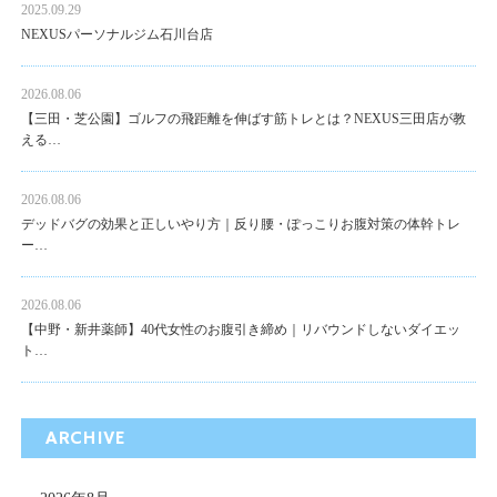
2025.09.29
NEXUSパーソナルジム石川台店
2026.08.06
【三田・芝公園】ゴルフの飛距離を伸ばす筋トレとは？NEXUS三田店が教
える…
2026.08.06
デッドバグの効果と正しいやり方｜反り腰・ぽっこりお腹対策の体幹トレ
ー…
2026.08.06
【中野・新井薬師】40代女性のお腹引き締め｜リバウンドしないダイエッ
ト…
ARCHIVE