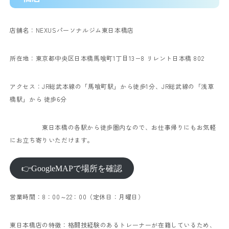
店舗名：NEXUSパーソナルジム東日本橋店
所在地：東京都中央区日本橋馬喰町1丁目13−8 リレント日本橋 802
アクセス：JR総武本線の「馬喰町駅」から徒歩1分、JR総武線の「浅草
橋駅」から 徒歩6分
東日本橋の各駅から徒歩圏内なので、お仕事帰りにもお気軽
にお立ち寄りいただけます。
👉GoogleMAPで場所を確認
営業時間：8：00～22：00（定休日：月曜日）
東日本橋店の特徴：格闘技経験のあるトレーナーが在籍しているため、