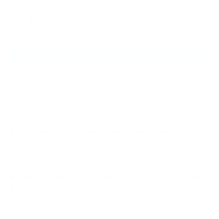
筋トレ
NEW ARTICLE
2025.09.29
NEXUSパーソナルジム石川台店
2026.08.08
夏におすすめのプロテインの飲み方｜40代女性が効果を高めるポイント｜
NEX…
2026.08.07
夏は痩せやすい？痩せにくい？40代女性が知っておきたいダイエットの真
実…
2026.08.06