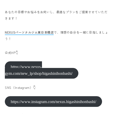
あなたの目標やお悩みをお伺いし、最適なプランをご提案させていただ
きます！
NEXUSパーソナルジム東日本橋店
で、理想の自分を一緒に目指しましょ
う！
公式HP👇
https://www.nexus-
gym.com/new_lp/shop/higashinihonbashi/
SNS（Instagram）👇
https://www.instagram.com/nexus.higashinihonbashi/