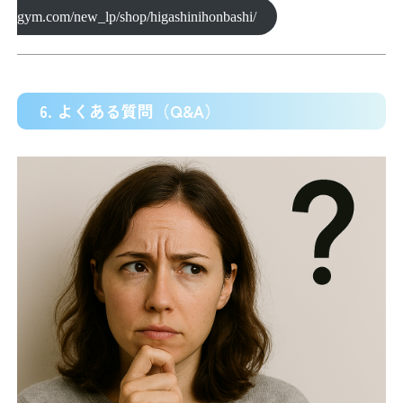
gym.com/new_lp/shop/higashinihonbashi/
6. よくある質問（Q&A）