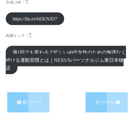
公式LINE：👇
https://lin.ee/bEKNJD7
内部リンク：👇
週1回でも変わる？忙しい40代女性のための無理なく
続ける運動習慣とは｜NEXUSパーソナルジム東日本橋
店
前ページ
次ページ