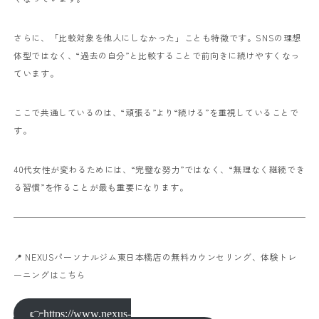
さらに、「比較対象を他人にしなかった」ことも特徴です。SNSの理想
体型ではなく、“過去の自分”と比較することで前向きに続けやすくなっ
ています。
ここで共通しているのは、“頑張る”より“続ける”を重視していることで
す。
40代女性が変わるためには、“完璧な努力”ではなく、“無理なく継続でき
る習慣”を作ることが最も重要になります。
📍 NEXUSパーソナルジム東日本橋店の無料カウンセリング、体験トレ
ーニングはこちら
👉https://www.nexus-