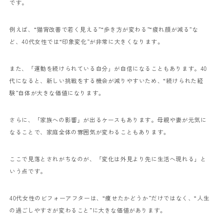
です。
例えば、“猫背改善で若く見える”“歩き方が変わる”“疲れ顔が減る”な
ど、40代女性では“印象変化”が非常に大きくなります。
また、「運動を続けられている自分」が自信になることもあります。40
代になると、新しい挑戦をする機会が減りやすいため、“続けられた経
験”自体が大きな価値になります。
さらに、「家族への影響」が出るケースもあります。母親や妻が元気に
なることで、家庭全体の雰囲気が変わることもあります。
ここで見落とされがちなのが、「変化は外見より先に生活へ現れる」と
いう点です。
40代女性のビフォーアフターは、“痩せたかどうか”だけではなく、“人生
の過ごしやすさが変わること”に大きな価値があります。