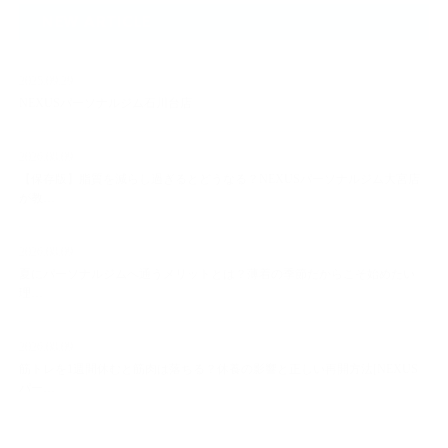
NEW ARTICLE
2025.09.29
NEXUSパーソナルジム石川台店
2026.08.09
【保存版】脂質を減らし過ぎるとどうなる？NEXUSパーソナルジム大宮店
が教…
2026.08.09
夏にパーソナルジムへ通うメリットとは？薄着の季節だからこそ始めたい
理…
2026.08.09
筋トレを1週間休むと筋肉は落ちる？休養の影響と正しい再開方法[NEXUS
パー…